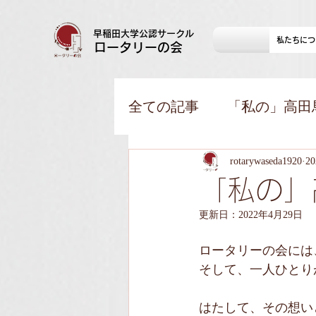
早稲田大学公認サークル
私たちにつ
​ロータリーの会
全ての記事
「私の」高田
ロタ会LIVE！！(新歓用
rotarywaseda1920
2
「私の」
更新日：
2022年4月29日
ロータリーの会には
そして、一人ひとり
はたして、その想い