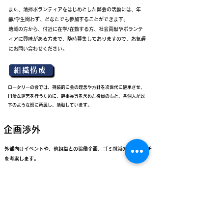
また、清掃ボランティアをはじめとした弊会の活動には、年
齢/学生問わず、どなたでも参加することができます。
地域の方から、付近に在学/在勤する方、社会貢献やボランテ
ィアに興味がある方まで、随時募集しておりますので、お気軽
にお問い合わせください。
組織構成
ロータリーの会では、持続的に会の理念や方針を次世代に継承させ、
円滑な運営を行うために、幹事長等を含めた役員のもと、各個人が以
下のような班に所属し、活動しています。
​企画渉外
外部向けイベントや、他組織との協働企画、ゴミ削減のアプローチ
を考案します。
また、自治体や地域、企業、その他団体の方と連絡・対面する窓口
役を担います。交渉先の検討や企画も行います。
​広報