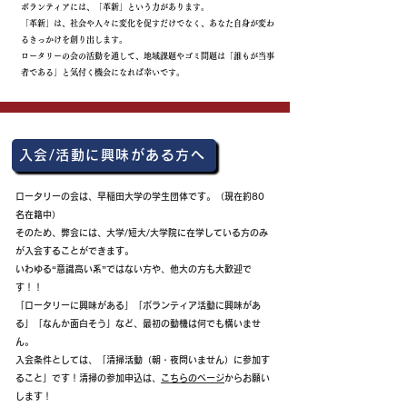
ボランティアには、「革新」という力があります。
「革新」は、社会や人々に変化を促すだけでなく、あなた自身が変わ
るきっかけを創り出します。
ロータリーの会の活動を通して、地域課題やゴミ問題は「誰もが当事
者である」と気付く機会になれば幸いです。
入会/活動に興味がある方へ
ロータリーの会は、早稲田大学の学生団体です。（現在約80
名在籍中）
そのため、弊会には、大学/短大/大学院に在学している方のみ
が入会することができます。
いわゆる“意識高い系”ではない方や、他大の方も大歓迎で
す！！
「ロータリーに興味がある」「ボランティア活動に興味があ
る」「なんか面白そう」など、
最初の動機は何でも構いませ
ん。
入会条件としては、「清掃活動（朝・夜問いません
）に参加す
ること」です！清掃の参加申込は、
こちらのページ
からお願い
します！