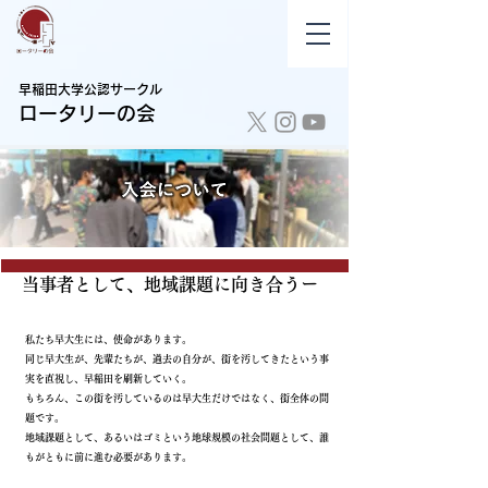
早稲田大学公認サークル
​ロータリーの会
当事者として、地域課題に向き合うー
私たち早大生には、使命があります。
同じ早大生が、先輩たちが、過去の自分が、街を汚してきたという事
実を直視し、早稲田を刷新していく。
​もちろん、この街を汚しているのは早大生だけではなく、街全体の問
題です。
地域課題として、あるいはゴミという地球規模の社会問題として、誰
もがともに前に進む必要があります。