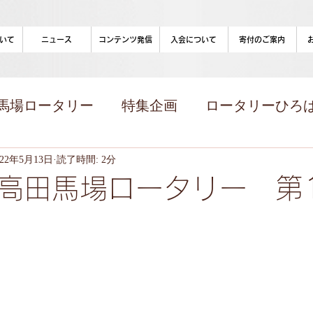
いて
ニュース
コンテンツ発信
入会について
寄付のご案内
馬場ロータリー
特集企画
ロータリーひろばon
コンテンツ)
022年5月13日
読了時間: 2分
高田馬場ロータリー 第