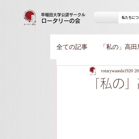
早稲田大学公認サークル
私たちにつ
​ロータリーの会
全ての記事
「私の」高田
ロタ会LIVE！！(新歓用
rotarywaseda1920
2
「私の」