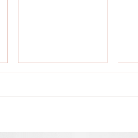
「私の」高田馬場ロータリ
「私
ー 第14回
ー 