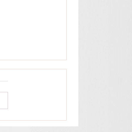
の」高田馬場ロータリ
第13回