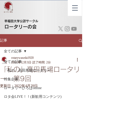
早稲田大学公認サークル
​ロータリーの会
記事
全ての記事
rotarywaseda1920
全ての記事
2021年12月3日
読了時間: 2分
「私の」高田馬場ロータリ
「私の」高田馬場ロータリー
ー 第9回
特集企画
更新日：
2022年4月29日
ロータリーひろばonline
ロタ会LIVE！！(新歓用コンテンツ)