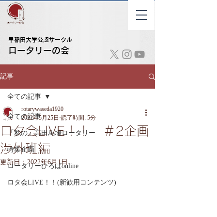
早稲田大学公認サークル
​ロータリーの会
記事
全ての記事
rotarywaseda1920
全ての記事
2022年5月25日
読了時間: 5分
ロタ会LIVE！！ ＃2企画
「私の」高田馬場ロータリー
渉外班編
特集企画
更新日：
2022年6月1日
ロータリーひろばonline
ロタ会LIVE！！(新歓用コンテンツ)